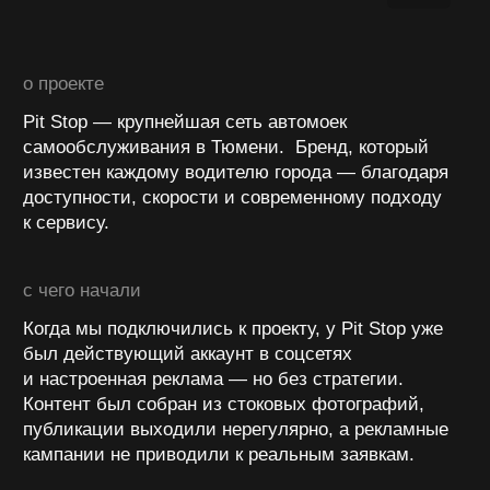
Контент был собран из стоковых фотографий,
публикации выходили нерегулярно, а рекламные
кампании не приводили к реальным заявкам.
SММ
Мы полностью перезапустили соцсети Pit Stop.
Создали контент-стратегию, основанную
на сочетании визуального стиля, живого общения
и пользы для аудитории.
Провели десятки съёмок — фото и видео, чтобы
показать реальную атмосферу автомоек: чистоту,
энергию и драйв.
В SMM-продвижении сделали акцент на:
вовлекающие рубрики и интерактивы;
коллаборации с блогерами
и автоинфлюенсерами;