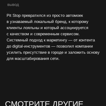
Все кейсы
соцсеть компании Meta
Блог
service@negodyaev.com
+7 3452 53 58 70
Тюмень, Холодильная 138/1, офис 302
ИП Негодяев Александр Андреевич
ИНН: 720695552000
ОГРНИП: 320723200029257
Партнерская
Политика
программа
конфиденциальности