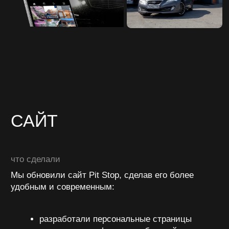
МАРКЕТИНГ
Помимо SMM и сайта, мы запустили системное
маркетинговое сопровождение бренда:
провели программу тайных покупателей
и несколько раз модернизировали её,
чтобы улучшить стандарты сервиса;
создали презентации для партнёров
и застройщиков, подготовив материалы
для масштабирования сети;
участвовали в городских мероприятиях —
Pit Stop стал генеральным партнёром
фестиваля автозвука Global Tuning;
запустили рекламу в Яндекс и 2ГИС, что