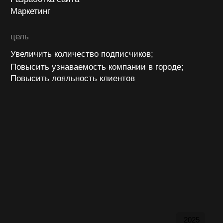
2025
о проекте
Pit Stop — крупнейшая сеть автомоек
самообслуживания в Тюмени. Бренд, который
известен каждому водителю города — благодаря
доступности, скорости и современному подходу
к сервису.
с чего начали
Когда мы подключились к проекту, у Pit Stop уже
был действующий аккаунт в соцсетях
и настроенная реклама — но без стратегии.