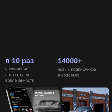
с вакансиями, формами обратной связи
и интеграцией карт;
внедрили онлайн-камеры, чтобы клиенты
могли видеть очереди на мойках
в реальном времени и выбирать удобную
локацию;
улучшили SEO-структуру и скорость
Это решение стало не просто сайтом,
загрузки.
а инструментом для управления клиентским потоком.