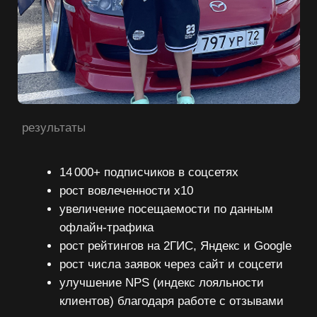
Соглашаюсь с
политикой обработки персональных
данных
ОТПРАВИТЬ
Маркетинг
VK
Telegram
Сайты
YouTube
Видео
Instagram*
Брендинг
*запрещённая в РФ