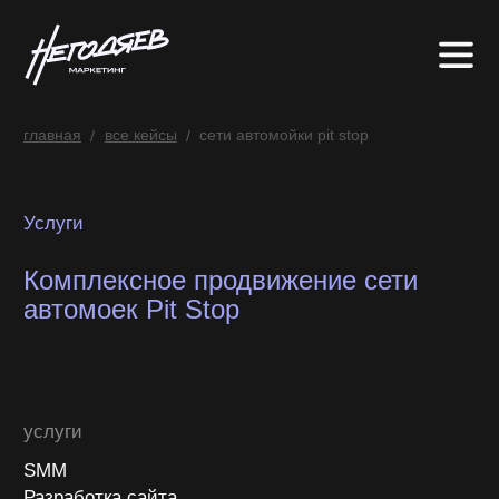
главная
все кейсы
сети автомойки pit stop
/
/
Услуги
Комплексное продвижение сети
автомоек Pit Stop
услуги
SММ
Разработка сайта
Маркетинг
цель
Увеличить количество подписчиков;
Повысить узнаваемость компании в городе;
Повысить лояльность клиентов