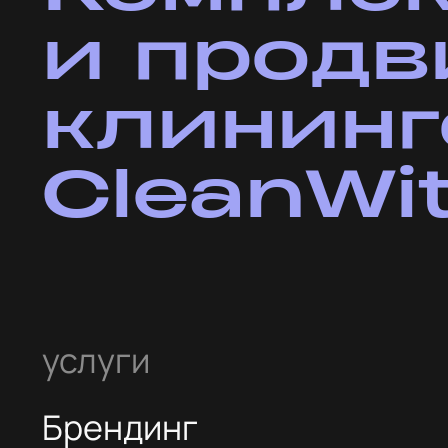
цель
Придать бренду современный облик через обновлени
логотипа, айдентики и коммуникаций, сохранив узнав
мотивы, знакомые жителям Тюмени. Создать фирменн
стиль, сайт и систему маркетинговых коммуникаций, 
отражают философию компании — «Чистота с любовью