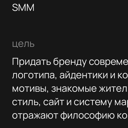
о проекте
CleanWithLove — больше, чем просто клининговая комп
Миссия бренда — превращать чистоту в искусство, а з
о клиентах — в ключевое преимущество. Компания стр
создавать пространство, где порядок сочетается с ую
а каждое взаимодействие с клиентом наполнено вним
и доверием.
с чего начали
Действующий Instagram*-аккаунт с неструктурирован
контентом.