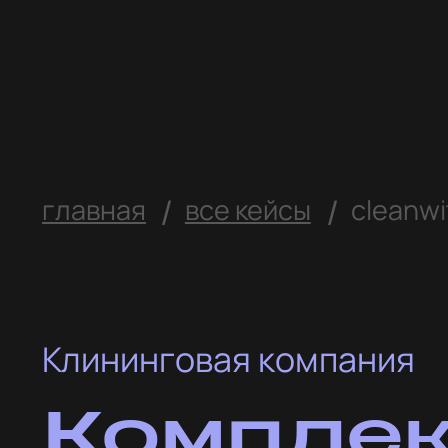
ОБСУДИТЬ ПРОЕКТ
/
/
главная
все кейсы
cleanwithlove
Клининговая компания
Комплексный бре
и продвижение д
клининговой ком
CleanWithLove
услуги
Брендинг
SММ