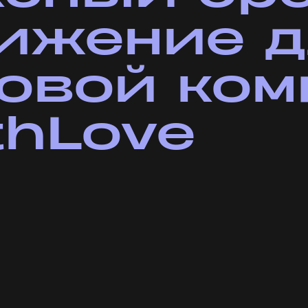
е
аемые
ый
которые
».