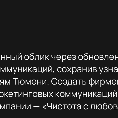
2025
ания.
аботу
емится
том,
анием
ным