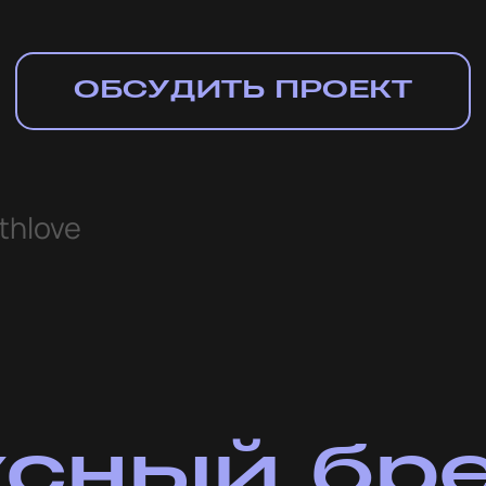
ндинг
ля
пании