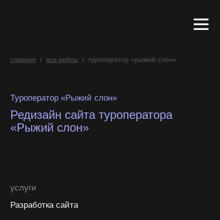
главная
все кейсы
туроператор «рыжий слон»
/
/
Туроператор «Рыжий слон»
Редизайн сайта туроператора
«Рыжий слон»
услуги
Разработка сайта
цель
Обновить сайт для повышения конверсии,
упрощения навигации и более удобного выбора
туров