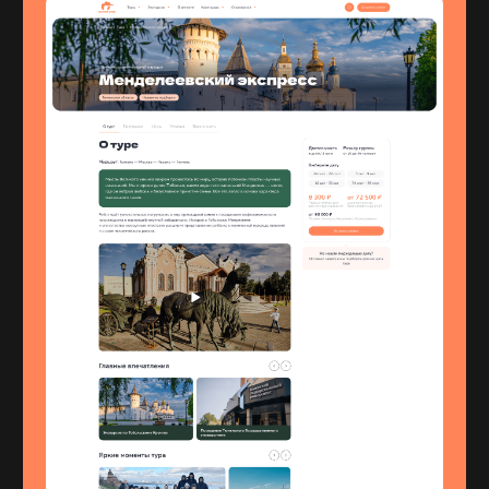
Маркетинг
VK
Telegram
Сайты
YouTube
Видео
Instagram*
Брендинг
*запрещённая в РФ
Все кейсы
соцсеть компании Meta
Блог
service@negodyaev.com