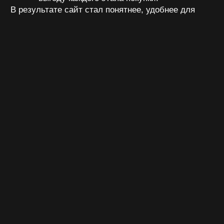
После
До