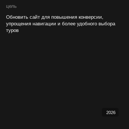
2026
о проекте
«Рыжий слон» — туроператор из Тюмени, который
с 2012 года организует школьные авторские
путешествия по Тюменской области и России.
Компания создает образовательные,
профориентационные и культурно-
просветительские туры, помогая детям
и взрослым узнавать страну через путешествия
и живой опыт.
Сегодня в коллекции компании более 70
маршрутов, а основой работы остаются любовь
к своему делу, безопасность участников
и качественная организация каждого путешествия.