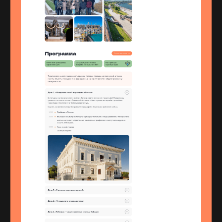
+7 3452 53 58 70
Тюмень, Холодильная 138/1, офис 302
ИП Негодяев Александр Андреевич
ИНН: 720695552000
ОГРНИП: 320723200029257
Партнерская
Политика
программа
конфиденциальности