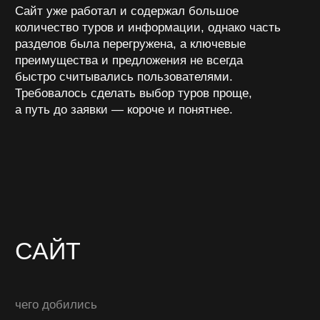
ключевую информацию заметной без
дополнительных действий пользователя.
Обновили главный экран и структуру
слайдера, сделав акцент на подборках
туров.
Добавили квиз для быстрого подбора
подходящего предложения.
Усилили эмоциональную подачу
на страницах туров за счет фото и видео
материалов.
Доработали блоки с ответами на вопросы
родителей и сняли часть возражений еще
до обращения в компанию.
Переработали механику раннего
бронирования и визуально подчеркнули
выгоду каждого этапа покупки.
В результате сайт стал понятнее, удобнее для
пользователей и лучше помогает выбирать туры
среди большого количества предложений.