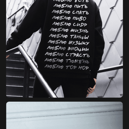
ИП Негодяев Александр Андреевич
ИНН: 720695552000
ОГРНИП: 320723200029257
Партнерская
Политика
программа
конфиденциальности