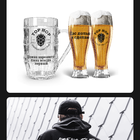
Маркетинг
VK
Telegram
Сайты
YouTube
Видео
Instagram*
Брендинг
*запрещённая в РФ
Все кейсы
соцсеть компании Meta
Блог
service@negodyaev.com
+7 3452 53 58 70
Тюмень, Холодильная 138/1, офис 302