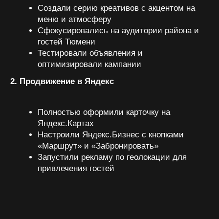
900+
75 руб.
новых подписчиков
средняя цена
за 2 месяца
подписчика
Тысячи
-27%
построений маршрутов
снижение стоимости
в картах
бронирования
результаты
+900 подписчиков в сообщество ВКонтакте