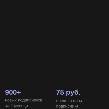
Стоимость подписчика — 75 ₽ (без
конкурсов, только через таргет)
Сотни маршрутов ежемесячно через
Яндекс. Карты
Рост посещаемости и вовлеченности
аудитории
Новый мерч стал частью фирменного
стиля и вызвал интерес гостей
Вывод:
Комплексный подход позволяет
усиливать бренд бара не только через рекламу,
но и через визуальную коммуникацию и работу
с аудиторией. ТОП ХОП получил рост
узнаваемости, постоянный поток гостей
и дополнительные точки контакта через мерч.
МЕРЧ
чего добились