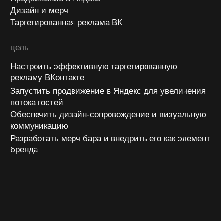
Запустить продвижение в Яндекс для увеличения
потока гостей
Обеспечить дизайн-сопровождение и визуальную
коммуникацию
Разработать мерч бара и внедрить его как элемент
бренда
2025
о проекте
Бар
ТОП ХОП
— одно из знаковых заведений
Тюмени, известное своей атмосферой, кухней
и акцентом на крафтовое пиво. Перед нами стояла
задача усилить узнаваемость бара, привлечь
новых гостей и поддерживать интерес аудитории