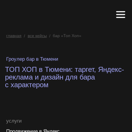
главная
все кейсы
бар «Топ Хоп»
/
/
Гроулер бар в Тюмени
ТОП ХОП в Тюмени: таргет, Яндекс-
реклама и дизайн для бара
с характером
услуги
Продвижение в Яндекс
Дизайн и мерч
Таргетированная реклама ВК
цель
Настроить эффективную таргетированную
рекламу ВКонтакте