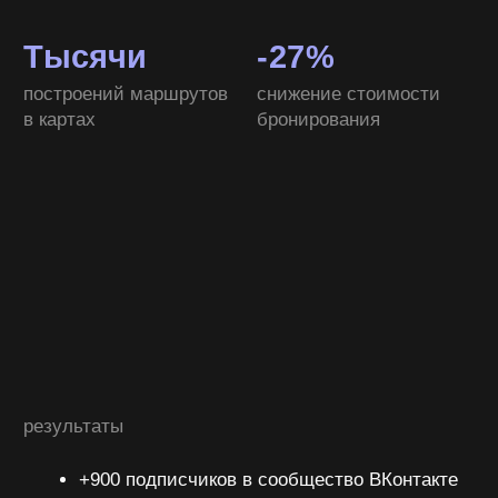
Разработали концепцию фирменного мерча,
который отражает дух и атмосферу заведения.
В коллекцию вошли дизайн футболок и носков
с узнаваемыми акцентами, яркие стикеры
с фирменной айдентикой и другое
Мерч задумывался как часть коммуникации
бренда с гостями: через юмор, визуальные
отсылки и характерные элементы культуры бара.
Эти вещи помогают формировать сообщество
вокруг ТОП ХОП и усиливают узнаваемость
бренда даже за пределами заведения.