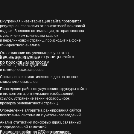
Внутренняя инвентаризация сайта проводится
регулярно независимо от показателей поисковой
выдачи. Внешняя оптимизация, которая связана
с увеличением количества ссылок
и перелинковкой страниц, происходит на фоне
конкурентного анализа.
Отслеживание полученных результатов
Как индексируются страницы сайта
и корректировка схемы.
по поисковым запросам
Анализ целевой аудитории
и коммерческих запросов.
Составление семантического ядра на основе
списка ключевых слов.
Проведение работ по улучшению структуры сайта
и его контента, оптимизация изображений,
ссылок, устранение технических ошибок,
проверка релевантности страниц.
Определение алгоритма ранжирования сайтов
поисковыми системами с учётом нововведений.
Анализ статистики поисковых фраз, связанных
с определенной тематикой.
В комплекс работ по СЕО оптимизации