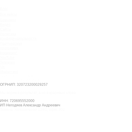
Блог
Все кейсы
Брендинг
Видео
Сайты
Политика
конфиденциальности
Партнерская
программа
Instagram*
YouTube
Telegram
VK
Маркетинг
*запрещённая в РФ
соцсеть компании Meta
ОГРНИП: 320723200029257
Мы верим в результат, а не в красивые слова
ИНН: 720695552000
ИП Негодяев Александр Андреевич
Тюмень, Холодильная 138/1, офис 302