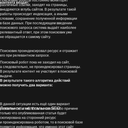
Поисковые роботы постоянно мониторят
контента входит:
различные ссылки, заходят на страницы,
внедряются вглубь сайтов. В результате такой
работы происходит индексация, а иными
словами, сохранение полученной информации
в базе данных. При последующем введении
поискового запроса система выдаёт наиболее
релевантный ответ, при этом поисковик уже
не обращается к самому сайту.
Поисковик проиндексировал ресурс и отражает
его при релевантном запросе.
Поисковый робот пока не заходил на сайт,
а следовательно, не проиндексировал страницы.
В результате контент не участвует в поисковой
выдаче.
В результате такого алгоритма действий
можно получить два варианта:
В данной ситуации есть ещё один вариант
Легальное и нелегальное SEO
развития событий. Если по какой-либо причине
только что опубликованная статья будет
скопирована на сторонний ресурс
и проиндексирована роботом, то в поисковой базе
появится информация, что именно этот сайт